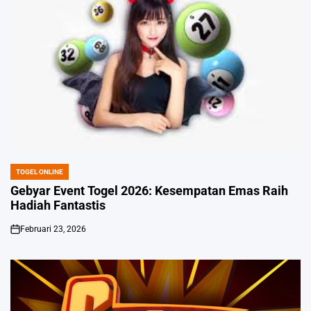
TOGEL ONLINE
POSTED
IN
Gebyar Event Togel 2026: Kesempatan Emas Raih
Hadiah Fantastis
Februari 23, 2026
on