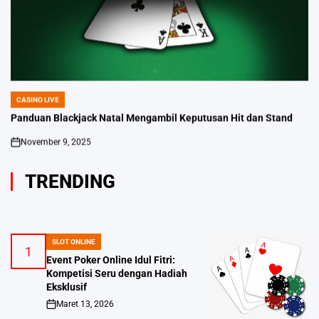
CASINO LIVE
POSTED
IN
Panduan Blackjack Natal Mengambil Keputusan Hit dan Stand
November 9, 2025
on
TRENDING
SLOT ONLINE
POSTED
1
IN
Event Poker Online Idul Fitri:
Kompetisi Seru dengan Hadiah
Eksklusif
Maret 13, 2026
on