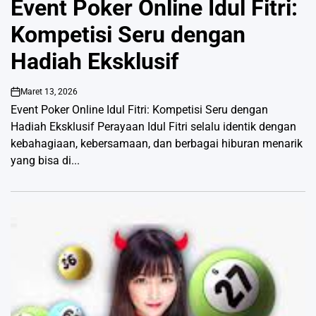
Event Poker Online Idul Fitri:
Kompetisi Seru dengan
Hadiah Eksklusif
Maret 13, 2026
on
Event Poker Online Idul Fitri: Kompetisi Seru dengan
Hadiah Eksklusif Perayaan Idul Fitri selalu identik dengan
kebahagiaan, kebersamaan, dan berbagai hiburan menarik
yang bisa di...