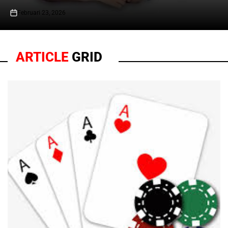
Februari 23, 2026
on
ARTICLE
GRID