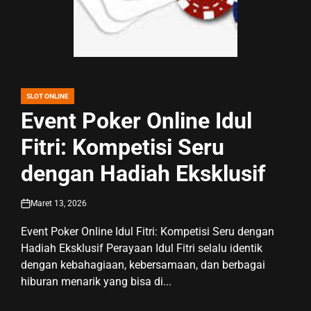
SLOT ONLINE
POSTED
IN
Event Poker Online Idul
Fitri: Kompetisi Seru
dengan Hadiah Eksklusif
Maret 13, 2026
on
Event Poker Online Idul Fitri: Kompetisi Seru dengan
Hadiah Eksklusif Perayaan Idul Fitri selalu identik
dengan kebahagiaan, kebersamaan, dan berbagai
hiburan menarik yang bisa di...