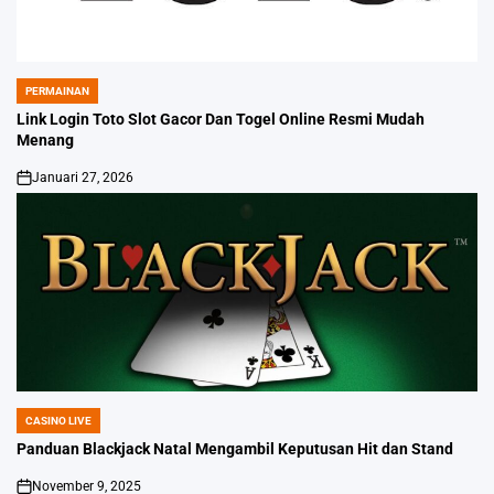
PERMAINAN
POSTED
IN
Link Login Toto Slot Gacor Dan Togel Online Resmi Mudah
Menang
Januari 27, 2026
on
CASINO LIVE
POSTED
IN
Panduan Blackjack Natal Mengambil Keputusan Hit dan Stand
November 9, 2025