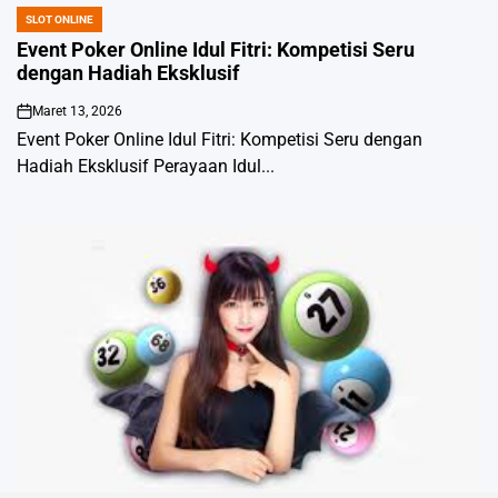
SLOT ONLINE
POSTED
IN
Event Poker Online Idul Fitri: Kompetisi Seru
dengan Hadiah Eksklusif
Maret 13, 2026
on
Event Poker Online Idul Fitri: Kompetisi Seru dengan
Hadiah Eksklusif Perayaan Idul...