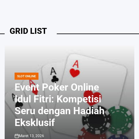
on
GRID LIST
SLOT ONLINE
POSTED
IN
Event Poker Online
Idul Fitri: Kompetisi
Seru dengan Hadiah
Eksklusif
Maret 13, 2026
on