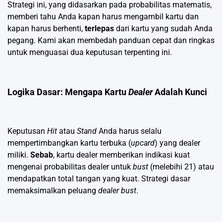
Strategi ini, yang didasarkan pada probabilitas matematis,
memberi tahu Anda kapan harus mengambil kartu dan
kapan harus berhenti,
terlepas
dari kartu yang sudah Anda
pegang. Kami akan membedah panduan cepat dan ringkas
untuk menguasai dua keputusan terpenting ini.
Logika Dasar: Mengapa Kartu
Dealer
Adalah Kunci
Keputusan
Hit
atau
Stand
Anda harus selalu
mempertimbangkan kartu terbuka (
upcard
) yang dealer
miliki.
Sebab
, kartu dealer memberikan indikasi kuat
mengenai probabilitas dealer untuk
bust
(melebihi 21) atau
mendapatkan total tangan yang kuat. Strategi dasar
memaksimalkan peluang
dealer bust
.