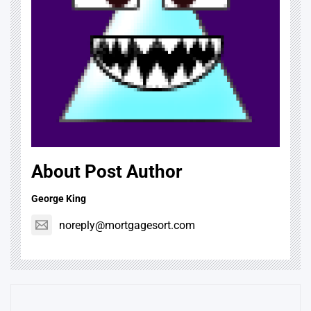
About Post Author
George King
noreply@mortgagesort.com