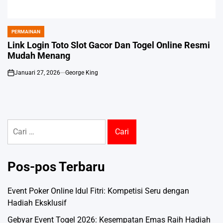
PERMAINAN
POSTED
IN
Link Login Toto Slot Gacor Dan Togel Online Resmi
Mudah Menang
Januari 27, 2026
George King
on
Cari
untuk:
Pos-pos Terbaru
Event Poker Online Idul Fitri: Kompetisi Seru dengan
Hadiah Eksklusif
Gebyar Event Togel 2026: Kesempatan Emas Raih Hadiah