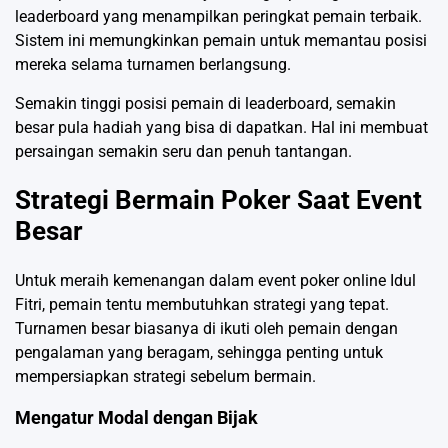
leaderboard yang menampilkan peringkat pemain terbaik.
Sistem ini memungkinkan pemain untuk memantau posisi
mereka selama turnamen berlangsung.
Semakin tinggi posisi pemain di leaderboard, semakin
besar pula hadiah yang bisa di dapatkan. Hal ini membuat
persaingan semakin seru dan penuh tantangan.
Strategi Bermain Poker Saat Event
Besar
Untuk meraih kemenangan dalam event poker online Idul
Fitri, pemain tentu membutuhkan strategi yang tepat.
Turnamen besar biasanya di ikuti oleh pemain dengan
pengalaman yang beragam, sehingga penting untuk
mempersiapkan strategi sebelum bermain.
Mengatur Modal dengan Bijak