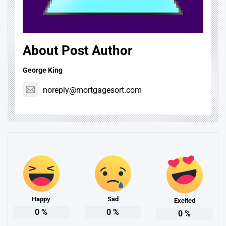
About Post Author
George King
noreply@mortgagesort.com
Happy
Sad
Excited
0
%
0
%
0
%