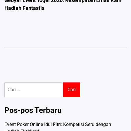
Gebyar Event Togel 2026: Kesempatan Emas Raih
pos
Hadiah Fantastis
Cari
untuk:
Pos-pos Terbaru
Event Poker Online Idul Fitri: Kompetisi Seru dengan