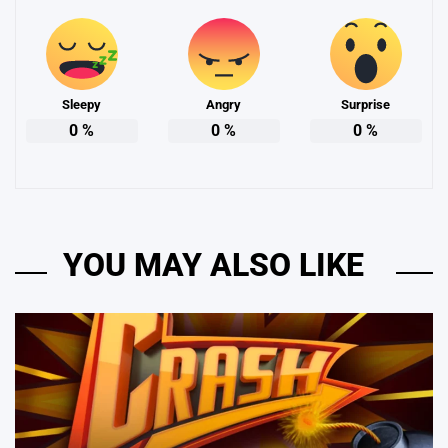
Sleepy
Angry
Surprise
0
%
0
%
0
%
YOU MAY ALSO LIKE