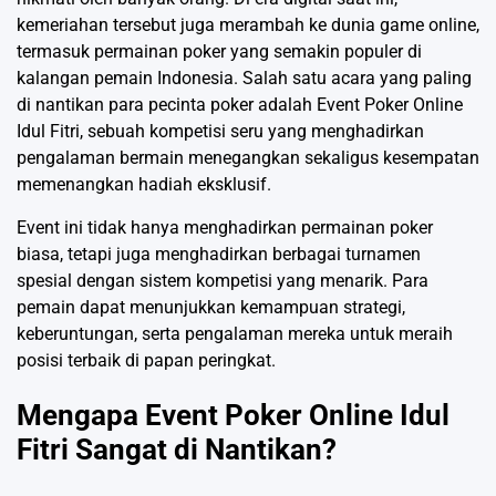
kemeriahan tersebut juga merambah ke dunia game online,
termasuk permainan poker yang semakin populer di
kalangan pemain Indonesia. Salah satu acara yang paling
di nantikan para pecinta poker adalah Event Poker Online
Idul Fitri, sebuah kompetisi seru yang menghadirkan
pengalaman bermain menegangkan sekaligus kesempatan
memenangkan hadiah eksklusif.
Event ini tidak hanya menghadirkan permainan poker
biasa, tetapi juga menghadirkan berbagai turnamen
spesial dengan sistem kompetisi yang menarik. Para
pemain dapat menunjukkan kemampuan strategi,
keberuntungan, serta pengalaman mereka untuk meraih
posisi terbaik di papan peringkat.
Mengapa Event Poker Online Idul
Fitri Sangat di Nantikan?