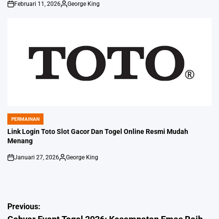
Februari 11, 2026
George King
on
Posted
by
PERMAINAN
POSTED
IN
Link Login Toto Slot Gacor Dan Togel Online Resmi Mudah
Menang
Januari 27, 2026
George King
on
Posted
by
Navigasi
Previous: