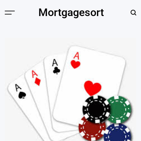
Skip
Mortgagesort
to
content