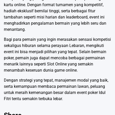
kartu online. Dengan format turnamen yang kompetitif,
hadiah eksklusif bernilai tinggi, serta berbagai fitur
tambahan seperti misi harian dan leaderboard, event ini
menghadirkan pengalaman bermain yang lebih seru dan
menantang.
Bagi para pemain yang ingin merasakan sensasi kompetisi
sekaligus hiburan selama perayaan Lebaran, mengikuti
event ini bisa menjadi pilihan yang tepat. Selain bermain
poker, pemain juga dapat mencoba berbagai permainan
menarik lainnya seperti Slot Online yang semakin
menambah keseruan dunia game online.
Dengan strategi yang tepat, manajemen modal yang baik,
serta kemampuan membaca permainan lawan, peluang
untuk meraih kemenangan besar dalam event poker Idul
Fitri tentu semakin terbuka lebar.