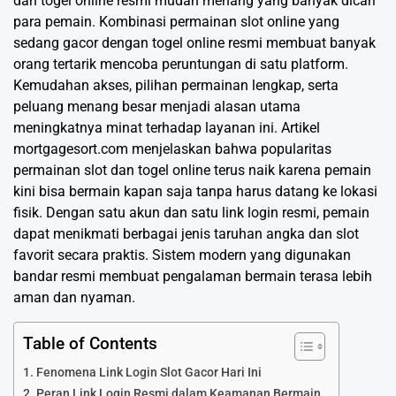
dan togel online resmi mudah menang yang banyak dicari
para pemain. Kombinasi permainan slot online yang
sedang gacor dengan togel online resmi membuat banyak
orang tertarik mencoba peruntungan di satu platform.
Kemudahan akses, pilihan permainan lengkap, serta
peluang menang besar menjadi alasan utama
meningkatnya minat terhadap layanan ini. Artikel
mortgagesort.com
menjelaskan bahwa popularitas
permainan slot dan togel online terus naik karena pemain
kini bisa bermain kapan saja tanpa harus datang ke lokasi
fisik. Dengan satu akun dan satu link login resmi, pemain
dapat menikmati berbagai jenis taruhan angka dan slot
favorit secara praktis. Sistem modern yang digunakan
bandar resmi membuat pengalaman bermain terasa lebih
aman dan nyaman.
Table of Contents
Fenomena Link Login Slot Gacor Hari Ini
Peran Link Login Resmi dalam Keamanan Bermain