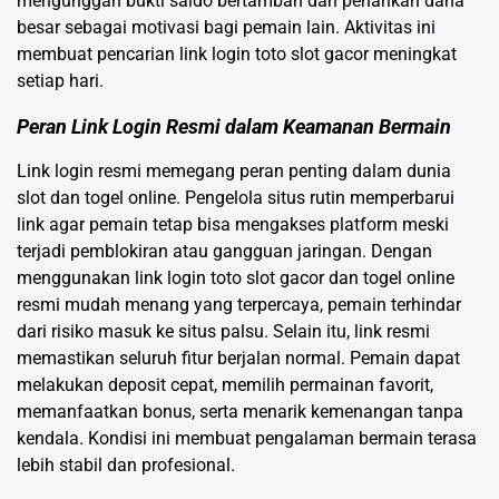
mengunggah bukti saldo bertambah dan penarikan dana
besar sebagai motivasi bagi pemain lain. Aktivitas ini
membuat pencarian link login toto slot gacor meningkat
setiap hari.
Peran Link Login Resmi dalam Keamanan Bermain
Link login resmi memegang peran penting dalam dunia
slot dan togel online. Pengelola situs rutin memperbarui
link agar pemain tetap bisa mengakses platform meski
terjadi pemblokiran atau gangguan jaringan. Dengan
menggunakan link login toto slot gacor dan togel online
resmi mudah menang yang terpercaya, pemain terhindar
dari risiko masuk ke situs palsu. Selain itu, link resmi
memastikan seluruh fitur berjalan normal. Pemain dapat
melakukan deposit cepat, memilih permainan favorit,
memanfaatkan bonus, serta menarik kemenangan tanpa
kendala. Kondisi ini membuat pengalaman bermain terasa
lebih stabil dan profesional.