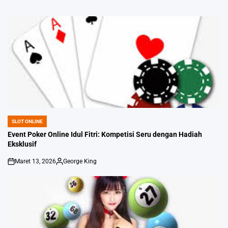
SLOT ONLINE
POSTED
IN
Event Poker Online Idul Fitri: Kompetisi Seru dengan Hadiah
Eksklusif
Maret 13, 2026
George King
on
Posted
by