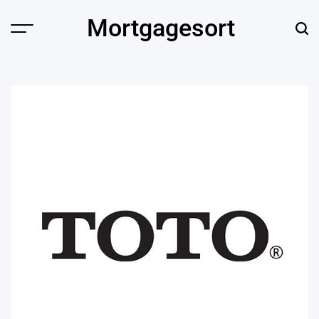
Skip
Mortgagesort
to
content